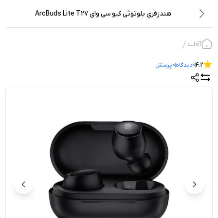
هندزفری بلوتوثی کیو سی وای ArcBuds Lite T27
آفلند
4.2
0
دیدگاه
0
پرسش