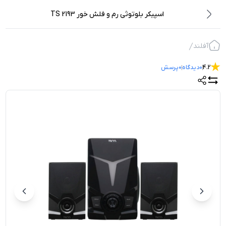
اسپیکر بلوتوثی رم و فلش خور TS 2193
آفلند
4.2
0
دیدگاه
0
پرسش