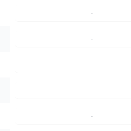
-
-
-
-
-