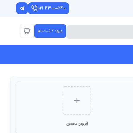
021-43000240
ورود / ثبت‌نام
افزودن محصول