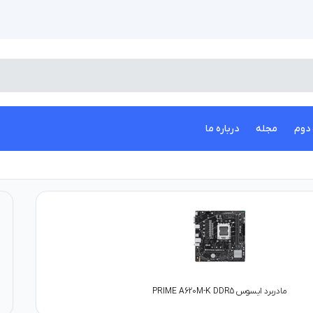
دوم
مجله
درباره ما
مادربرد ایسوس PRIME A620M-K DDR5