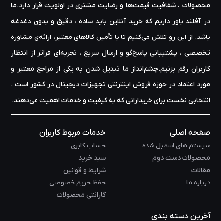
محصولات ، شفافیت قیمت‌ها و رضایت مشتری در اولویت قرار دارد.ما
محبوب‌ ترین کیسهای گیمینگ هستند. کاربران در بررسی‌ ها و ویدئوهای
پربازدید از کیفیت ساخت بالا ، مدیریت کابل‌ کشی تمیز ، وجود چند فن از
در آفلند باور داریم که خرید آنلاین باید ساده ، دقیق و بدون دغدغه
پیش نصب‌ شده و پورت USB-C جلوی کیس رضایت دارند. این کیس‌ ها
باشد. از این رو تلاش می‌کنیم تا با تأمین کالاهای معتبر، ارائه‌ی مشاوره‌
برای سیستم‌ های حرفه‌ ای و ارتقای آینده انتخابی ایده‌آل هستند.
تخصصی ، پشتیبانی پاسخ‌گو و ارسال سریع ، تجربه‌ای فراتر از انتظار
کاربران رقم بزنیم.چشم‌انداز ما تبدیل شدن به یکی از مراجع معتبر و
کیس‌های سری Talos گیم‌دیاس
مورد اعتماد در حوزه‌ فروش اینترنتی تجهیزات دیجیتال در کشور است .
سری
Talos
گیم‌ دیاس به‌ عنوان یکی از سریهای پریمیوم این برند شناخته
انتخابی نخست برای خریدارانی که به کیفیت و خدمات اهمیت می‌دهند.
می‌شود که طراحی مدرن‌ تر ، نورپردازی ARGB پیشرفته‌ تر و امکانات حرفه‌
ای‌تری دارد. مدل‌هایی مثل Talos E3 و Talos E1 به‌ خاطر پنل شیشه‌ ای
دو طرفه ، طراحی ماژولار داخلی ، فضای گسترده برای نصب کارت گرافیک‌
صفحه اصلی
خدمات مربوط کاربران
های بزرگ و پشتیبانی از خنک‌ کننده‌ های مایع پیشرفته ، انتخابی عالی برای
سیستم های اسمبل شده
حساب کابری
گیمرها و طراحانی است که به زیبایی و کارایی اهمیت می‌ دهند. در بررسی‌
محصولات دست دوم
سبد خرید
ها به تهویه بسیار خوب ، کیفیت ساخت بالاتر از میانگین و طراحی خاص
مقالات
شرایط و قوانین
این سری اشاره شده است. در عین حال قیمت سری Talos نسبت به
درباره ما
حفظ حریم خصوصی
Atlas و Aura کمی بالاتر است اما امکانات بیشتری ارائه می‌ دهد.
گارانتی محصولات
آخرین دسته بندی
مزایا و نقاط قوت کیس‌های گیم‌دیاس