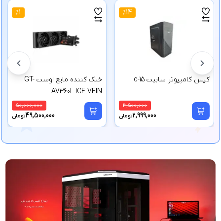
%
1
%
14
کیس کامپیوتر سابیت c-15
خنک کننده مایع اوست GT-
AV360L ICE VEIN
50,000,000
3,500,000
49,500,000
2,999,000
تومان
تومان