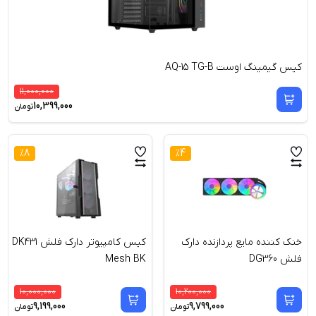
کیس گیمینگ اوست AQ-15 TG-B
11,000,000
10,399,000
تومان
%
8
%
4
خنک کننده مایع پردازنده دارک
کیس کامپیوتر دارک فلش DK431
فلش DG360
Mesh BK
10,000,000
10,200,000
9,199,000
9,799,000
تومان
تومان