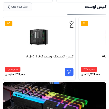
کیس اوست
مشاهده همه
%
5
%
4
کیس گیمینگ اوست AQ-15 TG-B
11,000,000
12,300,000
10,399,000
11,799,000
تومان
تومان