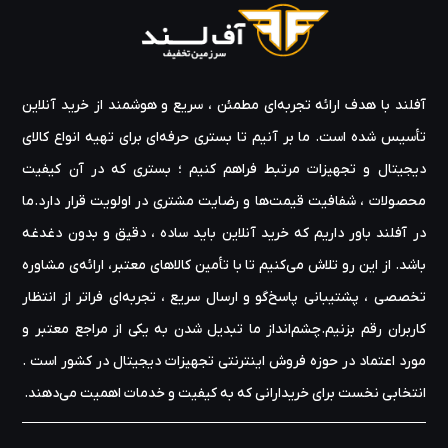
دسته‌بندی‌ هاست، به‌طوری که شما می‌ توانید چه یک کاربر خانگی باشید
که به‌دنبال یک سیستم اقتصادی و ساده است ، چه یک گیمر حرفه‌ای که
نیاز به یک کیس اسمبل‌شده قدرتمند دارد ، و چه یک تولیدکننده محتوا
که به پردازش سریع و کارت گرافیک قدرتمند نیازمند است ، در این
آفلند با هدف ارائه‌ تجربه‌ای مطمئن ، سریع و هوشمند از خرید آنلاین
مجموعه راهکار مناسب خود را پیدا کنید؛. ما باور داریم انتخاب آگاهانه
نیازمند دسترسی به اطلاعات کامل است ، بنابراین تیم آفلند با تهیه
تأسیس شده است. ما بر آنیم تا بستری حرفه‌ای برای تهیه‌ انواع کالای
توضیحات جامع ، محتوای آموزشی و نقد تخصصی ، زمینه تصمیم‌گیری
دیجیتال و تجهیزات مرتبط فراهم کنیم ؛ بستری که در آن کیفیت
آگاهانه را برای شما فراهم کرده است. یکی دیگر از ویژگی‌های برجسته آفلند
محصولات ، شفافیت قیمت‌ها و رضایت مشتری در اولویت قرار دارد.ما
، ارائه سیستم‌ های اسمبل‌ شده آماده است که توسط کارشناسان حرفه‌ای
طراحی و تست شده‌اند تا کاربران بدون نیاز به دانش فنی پیچیده بتوانند
در آفلند باور داریم که خرید آنلاین باید ساده ، دقیق و بدون دغدغه
سیستمی متعادل ، پرقدرت و کارآمد را به‌ سرعت تهیه کنند و از همان روز
باشد. از این رو تلاش می‌کنیم تا با تأمین کالاهای معتبر، ارائه‌ی مشاوره‌
اول از کارایی آن در بازیها ، نرم‌ افزارهای طراحی ، مهندسی یا کاربری روزمره
تخصصی ، پشتیبانی پاسخ‌گو و ارسال سریع ، تجربه‌ای فراتر از انتظار
بهره ببرند. علاوه بر این ، ما امکان خرید کالاهای دست‌ دوم با کیفیت و
کاربران رقم بزنیم.چشم‌انداز ما تبدیل شدن به یکی از مراجع معتبر و
دارای ضمانت را نیز برای آن دسته از مشتریانی که به‌دنبال گزینه‌ ای مقرون‌
به‌ صرفه‌ تر هستند فراهم کرده‌ایم ، تا هر فرد متناسب با بودجه و نیاز
مورد اعتماد در حوزه‌ فروش اینترنتی تجهیزات دیجیتال در کشور است .
خود بتواند خریدی امن و قابل‌اعتماد داشته باشد. سرعت در ارسال کالا و
انتخابی نخست برای خریدارانی که به کیفیت و خدمات اهمیت می‌دهند.
پشتیبانی تخصصی نیز از ارکان اصلی خدمات آفلند به شمار می‌ رود ، چرا که
تیم ما متعهد است سفارش شما را در کوتاه‌ ترین زمان ممکن پردازش و