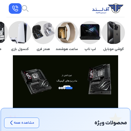
گوشی موبایل
لپ تاپ
ساعت هوشمند
هندز فری
کنسول بازی
م
محصولات ویژه
مشاهده همه