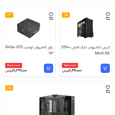
%
3
%
5
کیس کامپیوتر دارک فلش DS900
پاور کامپیوتر اوست AV850 GFB
V3
Mesh BK
19,000,000
9,500,000
18,399,000
8,999,000
تومان
تومان
%
5