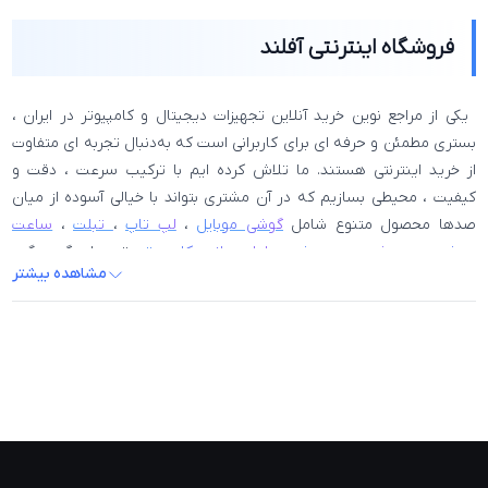
فروشگاه اینترنتی آفلند
یکی از مراجع نوین خرید آنلاین تجهیزات دیجیتال و کامپیوتر در ایران ،
بستری مطمئن و حرفه‌ ای برای کاربرانی است که به‌دنبال تجربه‌ ای متفاوت
از خرید اینترنتی هستند. ما تلاش کرده‌ ایم با ترکیب سرعت ، دقت و
کیفیت ، محیطی بسازیم که در آن مشتری بتواند با خیالی آسوده از میان
صدها محصول متنوع شامل
گوشی موبایل
،
لپ‌ تاپ
،
تبلت
،
ساعت
هوشمند
،
هدفون و هندزفری
،
لوازم جانبی کامپیوتر
، تجهیزات گیمینگ ،
مشاهده بیشتر
مادربرد
،
پردازنده
،
کارت گرافیک
،
رم
،
حافظه SSD
،
پاور
،
خنک‌کننده
، و
مانیتور
، انتخابی هوشمندانه داشته باشد و خریدی لذت‌ بخش و بی‌ دغدغه
را تجربه کند. آفلند با درک نیاز های کاربران امروزی ، خدماتی فراتر از یک
فروشگاه عادی ارائه می‌ دهد ، چرا که علاوه بر عرضه کالاهای اصل و
اورجینال ، امکان مقایسه تخصصی محصولات ، مشاهده مشخصات فنی
دقیق ، مطالعه نقد و بررسی ، و بهره‌مندی از مشاوره تخصصی را فراهم
کرده تا هر مشتری پیش از خرید بتواند مطمئن شود محصول انتخابی‌ اش
دقیقاً همان چیزی است که انتظار دارد. ویژگی مهم آفلند تنوع گسترده در