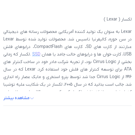
لکسار ( Lexar )
Lexar به عنوان یک تولید کننده آمریکایی محصولات رسانه های دیجیتالی
در سن حوزه، کالیفرنیا تاسیس شد. محصولات تولید شده توسط Lexar
عبارتند از کارت های SD، کارت های CompactFlash، درایوهای فلش
USB، کارت خوان ها و درایوهای حالت جامد یا همان
SSD
.لکسار که زمانی
بخشی از Cirrus Logic بود، از تجربه شرکت مادر خود در ساخت کنترلر های
ATA برای توسعه کنترلر های فلش خود استفاده کرد. Lexar که در سال
1996 از Cirrus Logic جدا شد توسط پترو استخری و مایک عصار راه اندازی
شد. جالب است بدانید که در سال 2005، لکسار در یک شکایت علیه توشیبا
که از فناوری حافظه فلش لکسار کپی کرده بود، 380 میلیون دلار جایزه
مشاهده بیشتر
دریافت کرد. این یک موفقیت عالی به شمار می آمد.
در سال 2006 توسط Micron Technology خریداری شد و متعاقباً با
Crucial Technology تحت نام Lexar Media، یکی از شرکت‌های تابعه
Micron ادغام شد. در سپتامبر 2007، Lexar قرارداد خود را با شرکت
Eastman Kodak تمدید کرد تا محصولات فلش مموری با برند کداک را