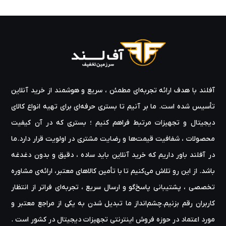
توسعه داده و در سراسر جهان به بازار عرضه کند. این روند همچنان ادامه
پیدا کرد تا اینکه بلاخره توانست به یک برند کاملا مستقل و حرفه ای
تبدیل شود. کمپانی لکسار برای نشان دادن پیشرفت توسعه کارت‌های
ذخیره‌سازی جدید در محدوده حرفه‌ای خود، اعلام می‌کند که سرعت ‌هایی را
تا 824 مگابایت بر ثانیه در خواندن و 410 مگابایت بر ثانیه در نوشتن در
انتقال ‌های متوالی اندازه‌گیری کرده است. نمونه های از تولیدات با کیفیت
این برند، کارت‌های Lexar Professional SD Express هستند با ظرفیت
آفلند با هدف ارائه‌ تجربه‌ای مطمئن ، سریع و هوشمند از خرید آنلاین
ذخیره‌سازی تا 512 گیگابایت که به احتمال زیاد، تغییرات احتمالی 64
تأسیس شده است. ما بر آنیم تا بستری حرفه‌ای برای تهیه‌ انواع کالای
گیگابایت، 128 گیگابایت و 256 گیگابایت نیز خواهند داشت. کارت‌های
دیجیتال و تجهیزات مرتبط فراهم کنیم ؛ بستری که در آن کیفیت
microSD Express Lexar حداکثر به 256 گیگابایت محدود می‌شوند. از
آنجایی که ورود کارت‌های ذخیره‌سازی سریع‌تر یک مزیت برای انتقال
محصولات ، شفافیت قیمت‌ها و رضایت مشتری در اولویت قرار دارد.ما
داده‌های بزرگ‌تر است، تولیدات لکسار در عرصه جهانی مورد استقبال قرار
در آفلند باور داریم که خرید آنلاین باید ساده ، دقیق و بدون دغدغه
گرفته است و از محبوبیت عمومی برخوردار می باشد.
باشد. از این رو تلاش می‌کنیم تا با تأمین کالاهای معتبر، ارائه‌ی مشاوره‌
تخصصی ، پشتیبانی پاسخ‌گو و ارسال سریع ، تجربه‌ای فراتر از انتظار
کاربران رقم بزنیم.چشم‌انداز ما تبدیل شدن به یکی از مراجع معتبر و
مورد اعتماد در حوزه‌ فروش اینترنتی تجهیزات دیجیتال در کشور است .