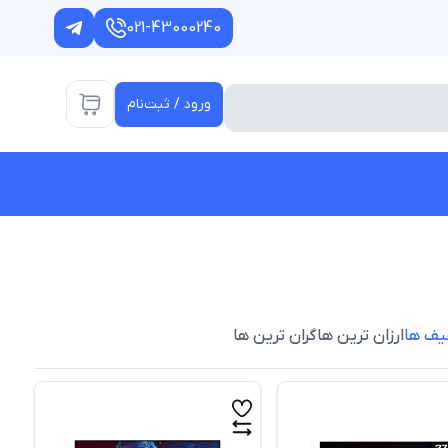
021-43000240
ورود / ثبت‌نام
یف ها
ارزان ترین ها
گران ترین ها