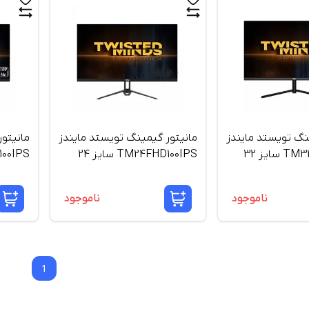
نگ تویستد مایندز
مانیتور گیمینگ تویستد مایندز
مانیتو
TM32QHD240VA سایز 32
TM24FHD100IPS سایز 24
اینچ
اینچ
ناموجود
ناموجود
1
1