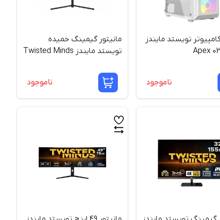
مپیوتر تویستد مایندز
مانیتور گیمینگ خمیده
تویستد مایندز Twisted Minds
TM32CFHD180VA سایز 32
اینچ
ناموجود
ناموجود
ر گیمینگ تویستد مایندز
مانیتور 49 اینچ تویستد مایندز