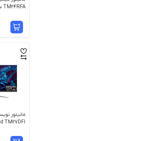
TM24RFA سایز 23.6 اینچ
مانیتور تویس
27 اینچ