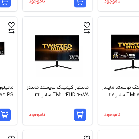
ناموجود
ناموجود
نگ تویستد مایندز
مانیتور گیمینگ تویستد مایندز
مانیتو
TM27QHD165IPS سایز 27
TM32FHD240VA سایز 32
M492K75IPS
اینچ
ناموجود
ناموجود