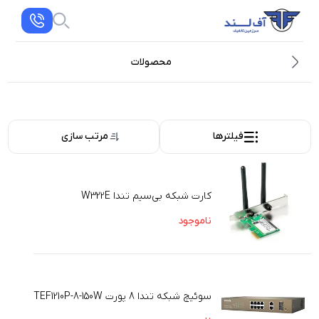
محصولات
فیلترها
مرتب سازی
کارت شبکه‌ بی‌سیم تندا W322E
ناموجود
سوئیچ شبکه تندا 8 پورت TEF1210P-8-150W