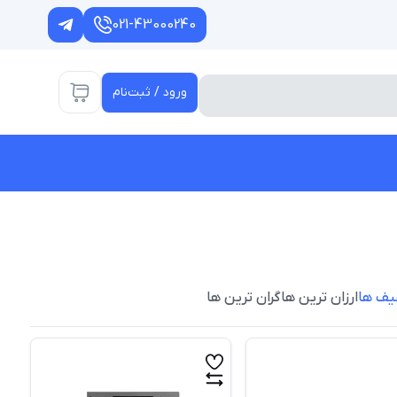
021-43000240
ورود / ثبت‌نام
یف ها
ارزان ترین ها
گران ترین ها