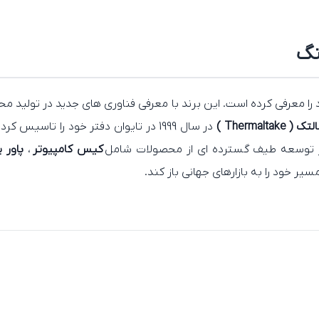
نگ
 ( Thermaltake )
در سال 1999 در تایوان دفتر خود را تاس
ر توسعه طیف گسترده‌ ای از محصولات شامل
کیس کامپیوتر
،
پاور 
یر خود را به بازارهای جهانی باز کند.
نمایشگر هوشمند
MAGFloe Ultra
دارای فناوری جدی
عبیه شده به نمایش بگذارند. همچنین ، مدلهایی مانند
تواند اطلاعات سیستمی را به صورت چند صفحه‌ ای یا یک تصویر واحد ن