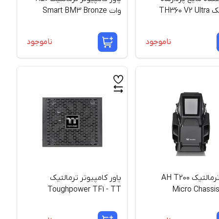
ترمالتیک TH360 V2 Ultra
وات Smart BM3 Bronze
ARGB Sync
ناموجود
ناموجود
کیس ترمالتیک AH T200
پاور کامپیوتر ترمالتیک
Toughpower TF1 - TT
Micro Chassis
Premium Edition توان 1550
وات