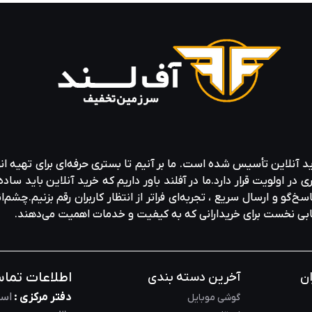
 مدلهایی مانند
Toughpower GF A3
و
GF3
برای کارتهای گرافیک نسل جدید ارائه می‌ دهند. کیفیت و عملکرد ا
ید آنلاین تأسیس شده است. ما بر آنیم تا بستری حرفه‌ای برای تهیه‌ ان
ولویت قرار دارد.ما در آفلند باور داریم که خرید آنلاین باید ساده 
یس‌ ها
خ‌گو و ارسال سریع ، تجربه‌ای فراتر از انتظار کاربران رقم بزنیم.چشم‌ا
خابی نخست برای خریدارانی که به کیفیت و خدمات اهمیت می‌دهند.
‌ شود. کیسهای سری
Tower
(مانند 
 مشخصات مختلف برای هر سلیقه ای از کاربران در دسترس قرار داد
اطلاعات تما
ان
آخرین دسته بندی
دفتر مرکزی :
است
گوشی موبایل