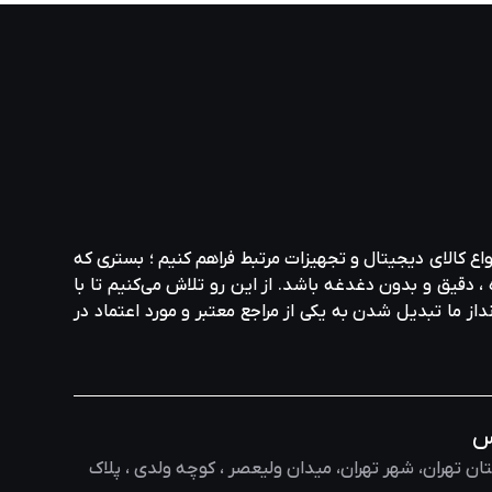
با گواهی 80 Plus Gold ، طراحی کاملاً ماژولار و پشتیبانی از استانداردهای جدید
ین منبع های تغذیه اغلب در بررسیهای خارجی به عنوان متعادل
واع کالای دیجیتال و تجهیزات مرتبط فراهم کنیم ؛ بستری که
، دقیق و بدون دغدغه باشد. از این رو تلاش می‌کنیم تا با
نداز ما تبدیل شدن به یکی از مراجع معتبر و مورد اعتماد در
Tower 250 و Tower 600) با طراحیهای عمودی که بازه دید قطعات را به بالاترین سطح خود
ه است.
س
ان تهران، شهر تهران، میدان ولیعصر ، کوچه ولدی ، پلاک