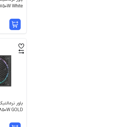
750W White
850W GOLD