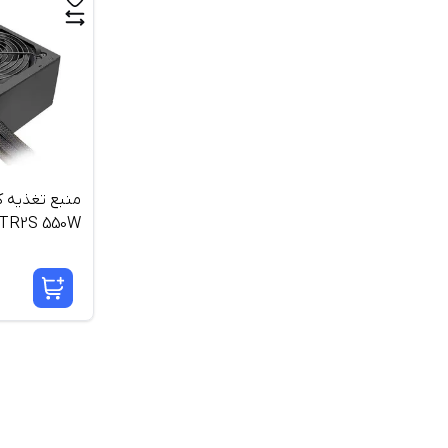
منبع تغذیه ک
TR2S 550W