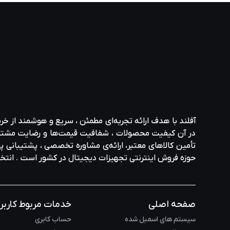
سیستم را به سطح بالاتری ارتقا داده است.
پاور کامپیوتر با استاندارد های جدید
ترمالتک خط تولید
پاور های کامپیوتر
خود را به روز کرده است.
مانند
ATX 3.0
و کانکتور
PCIe 5.0
، عملکرد قابل اعتمادی را 
و مناسب برای سازندگان رایانه شخصی توصیف شده است.
آفلند با هدف ارائه‌ تجربه‌ای مطمئن ، سریع و هوشمند از خر
در آن کیفیت محصولات ، شفافیت قیمت‌ها و رضایت مشتری در ا
طراحی‌ های خلاقانه و توجه به جزئیات در ک
تأمین کالاهای معتبر، ارائه‌ی مشاوره‌ تخصصی ، پشتیبانی پاس
حوزه‌ فروش اینترنتی تجهیزات دیجیتال در کشور است . انت
ترمالتک همچنان با کیسهای منحصر به فرد خود شناخته می
می رساند ، محبوبیت زیادی دارند.این کیس ها در اندازه ها و
صفحه اصلی
خدمات مربوط کاربر
سیستم های اسمبل شده
حساب کابری