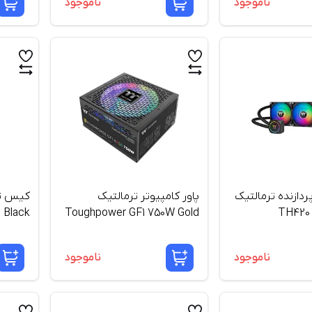
ناموجود
ناموجود
دازنده ترمالتیک
پاور کامپیوتر ترمالتیک
Black
Toughpower GF1 750W Gold
TH420
Full Modular
ناموجود
ناموجود