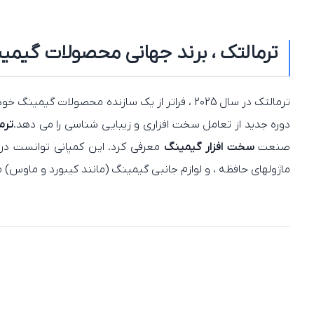
ترمالتک ، برند جهانی محصولات گیمی
ترمالتک در سال 2025 ، فراتر از یک سازنده محصولات گیمینگ خود را معرفی کرده است. این برند با معرفی فناوری های جدید در تولید محصولات گیمینگ و خنک کننده های پردازنده با کارایی بالا
دوره جدید از تعامل سخت‌ افزاری و زیبایی‌ شناسی را می‌ دهد.
ترمالتک
صنعت
سخت‌ افزار گیمینگ
معرفی کرد. این کمپانی توانست د
ماژولهای حافظه ، و لوازم جانبی گیمینگ (مانند کیبورد و ماوس) مس
نسل جدید خنک‌ کننده‌ های مایع با 
خنک‌ کننده مایع پردازنده
ترمالتک در سال 2025 با جهشی بزرگ معرفی شده‌ اند. محصولاتی مانند سری
محتوایی که کاربر دوست دارد از طریق هوش مصنوعی تولید کرده و مستقیماً روی نمایشگرهای LCD که بر روی محصول ت
Ultra ARGB Sync
از یک نمایشگر چهارگوش بهره می‌ برند که می‌ 