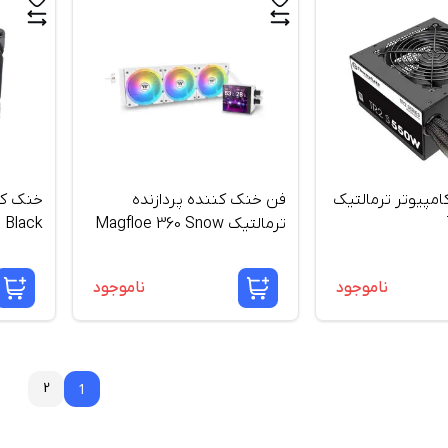
امپیوتر ترمالتیک
فن خنک کننده پردازنده
خنک کنن
ترمالتیک Magfloe 360 Snow
 Black
ناموجود
ناموجود
2
1
1