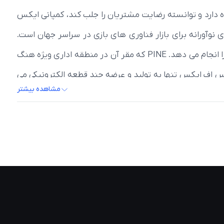
حصول را برعهده دارد و توانسته رضایت مشتریان را جلب کند، کمپانی ایکس
 کننده و بازاریاب پیشرو راه حل های نوآورانه برای بازار فناوری های بازی در سراسر جهان است.
PINE که در سال 1989 تأسیس شد، طراحی، توسعه، تولید و توزیع فناوری گرافیک ویدیویی با کارایی بالا و تجهیزات جانبی رایانه را انجام می دهد. PINE که مقر آن در منطقه اداری ویژه هنگ
ی امر، ایکس اف ایکس تنها به تولید و عرضه چند قطعه الکترونیکی می
مشاهده بیشتر
زم جانبی رایانه ‌ای، همه از مهمترین مواردی هستند که برند
وجود، تفکیک می شوند و در در صدر جدول قطعات الکترونیکی
ود شهرت جهانی پیدا کرده است. کارت های
گرافیک XFX
با دارا
 دلیل احتمال کاهش عمر باتری را به علت حرارت زیاد تا حد
ه ای نزدیک، فناوری جدیدتری را در محصولات خود پیاده سازی