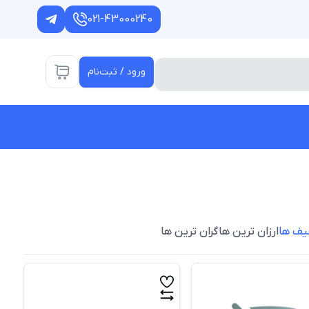
021-43000240
ورود / ثبت‌نام
یف ها
ارزان ترین ها
گران ترین ها