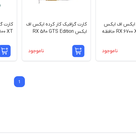
 ایکس اف ایکس
کارت گرافیک کار کرده ایکس اف
کارت گ
RX 6700 XT QICK 319 حافظه
ایکس RX 580 GTS Edition
800 XT
8GB OC PLUS - حافظه 8
ظرفیت 16 گیگابا
گیگابایت
ناموجود
ناموجود
1
1