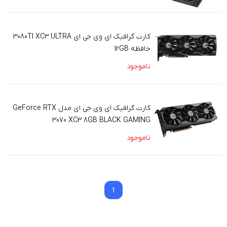
کارت گرافیک ای وی جی ای 3080TI XC3 ULTRA
حافظه 12GB
ناموجود
کارت گرافیک ای وی جی ای مدل GeForce RTX
3070 XC3 8GB BLACK GAMING
ناموجود
1
1