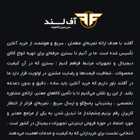
متمایز می کند تمرکز آن بر نوآوری است. این شرکت دائماً بر روی محصولات
و فناوری‌های جدید کار می‌کند که مرزهای ممکن را جابجا می‌کند. این
تمرکز بر نوآوری به EVGA کمک کرده است که در خط مقدم صنعت
سخت‌افزار رایانه باقی بماند و تضمین می‌کند که محصولاتش همیشه جزو
بهترین‌های موجود هستند.یکی دیگر از مواردی که EVGA را از سایر شرکت
های سخت افزار کامپیوتر متمایز می کند تعهد آن به رضایت مشتری است.
آفلند با هدف ارائه‌ تجربه‌ای مطمئن ، سریع و هوشمند از خرید آنلاین
این شرکت به دلیل ارائه پشتیبانی عالی از مشتری شهرت دارد و محصولات
تأسیس شده است. ما بر آنیم تا بستری حرفه‌ای برای تهیه‌ انواع کالای
آن با ضمانت‌های قوی پشتیبانی می‌شوند. این تعهد به کیفیت و خدمات
مشتری به EVGA کمک کرده است تا در میان علاقه مندان به کامپیوتر
دیجیتال و تجهیزات مرتبط فراهم کنیم ؛ بستری که در آن کیفیت
طرفداران وفاداری ایجاد کند.EVGA علاوه بر محصولات سخت‌افزاری خود،
محصولات ، شفافیت قیمت‌ها و رضایت مشتری در اولویت قرار دارد.ما
نرم‌افزارهای نرم‌افزاری را نیز ارائه می‌کند که می‌تواند به کاربران کمک کند تا
در آفلند باور داریم که خرید آنلاین باید ساده ، دقیق و بدون دغدغه
بیشترین بهره را از اجزای خود ببرند. نرم افزار اورکلاک Precision X1 و ابزار
باشد. از این رو تلاش می‌کنیم تا با تأمین کالاهای معتبر، ارائه‌ی مشاوره‌
نظارت بر GPU، EVGA Precision XOC، دو نمونه از این ابزارها هستند.به
طور کلی، EVGA شرکتی است که قطعات کامپیوتری با کیفیت بالا را ارائه
تخصصی ، پشتیبانی پاسخ‌گو و ارسال سریع ، تجربه‌ای فراتر از انتظار
می‌کند که برای رفع نیازهای گیمرها، علاقه‌مندان و حرفه‌ای‌ها طراحی
کاربران رقم بزنیم.چشم‌انداز ما تبدیل شدن به یکی از مراجع معتبر و
شده‌اند. چه به دنبال کارت گرافیک، مادربرد یا منبع تغذیه جدید باشید،
مورد اعتماد در حوزه‌ فروش اینترنتی تجهیزات دیجیتال در کشور است .
EVGA شرکتی است که ارزش بررسی دارد. EVGA با تمرکز بر کیفیت، نوآوری
و پشتیبانی از مشتری، مطمئناً تا سال‌های آینده همچنان یک بازیگر پیشرو
انتخابی نخست برای خریدارانی که به کیفیت و خدمات اهمیت می‌دهند.