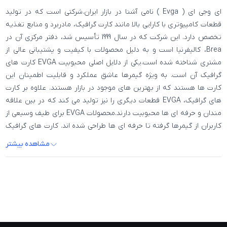
ای وجی ای ( Evga ) نامی آشنا در بازار ایران.شرکتی است که در تولید
قطعات کامپیوتری با کارایی بالا مانند کارت گرافیک، مادربرد و منابع تغذیه
تخصص دارد. این شرکت که در سال 1999 تأسیس شد، دفتر مرکزی آن در
Brea، کالیفرنیا است و به دلیل محصولات با کیفیت و پشتیبانی عالی از
مشتری شناخته شده است.یکی از دلایل اصلی محبوبیت EVGA کارت های
گرافیک آن است. به ویژه گیمرها عاشق عملکرد و قابلیت اطمینان این
کارت ها هستند که از بهترین های موجود در بازار هستند. علاوه بر کارت
های گرافیک، EVGA قطعات دیگری را نیز تولید می کند که در بین علاقه
مندان و حرفه ای ها محبوبیت دارند.محصولات EVGA برای طیف وسیعی از
کاربران از گیمرها گرفته تا حرفه ای ها طراحی شده اند. کارت های گرافیک
این شرکت به دلیل کارایی و قابلیت اطمینان بالایی که دارند از محبوبیت
مشاهده بیشتر
خاصی در بین گیمرها برخوردار هستند و همین امر آنها را به گزینه ای عالی
برای علاقه مندان به بازی تبدیل کرده است.منبع تغذیه یکی دیگر از زمینه
هایی است که EVGA در آن برتری دارد. این شرکت طیف گسترده ای از پاور
کامپیوتر را ارائه می دهد که کارایی و قابلیت اطمینان بالایی را ارائه می
دهد و آنها را به گزینه ای عالی برای برنامه های کاربردی تبدیل می
کند.یکی از مواردی که EVGA را از سایر شرکت های سخت افزار کامپیوتر