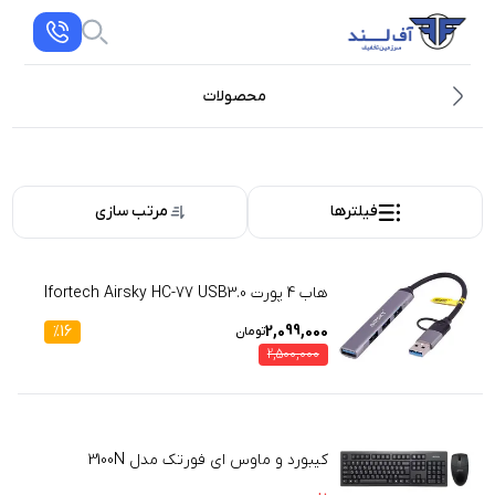
محصولات
فیلترها
مرتب سازی
هاب 4 پورت Ifortech Airsky HC-77 USB3.0
%
16
2,099,000
تومان
2,500,000
کیبورد و ماوس ای فورتک مدل 3100N