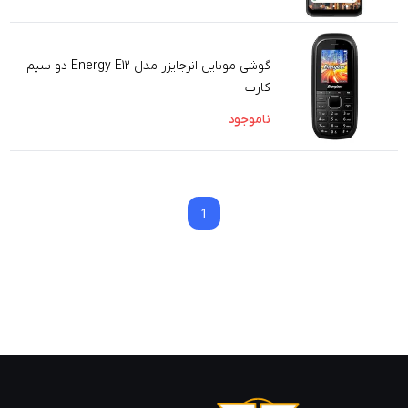
گوشی موبایل انرجایزر مدل Energy E12 دو سیم
کارت
ناموجود
1
1