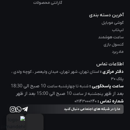
ارائه می‌ کند که می‌ توانند سخت‌ ترین بازیها و برنامه‌ ها را
گارانتی محصولات
مدیریت کنند.به طور کلی ، MSI یک شرکت بسیار معتبر و
آخرین دسته بندی
تاثیرگذار در صنعت بازی و سخت افزار کامپیوتر است. تمرکز آن بر
گوشی موبایل
نوآوری ، فناوری و خدمات به مشتریان و همچنین تعهد آن به ارائه
لپ‌تاب
ساعت هوشمند
محصولات با کیفیت بالا ، آن را به انتخابی محبوب در میان گیمرها
کنسول بازی
و علاقه مندان به رایانه در سراسر جهان تبدیل کرده است.
مادربرد
اطلاعات تماس
دفتر مرکزی :
استان تهران، شهر تهران، میدان ولیعصر ، کوچه ولدی ،
پلاک 30
18:30
10
ساعت پاسخگویی :
صبح الی
شنبه تا چهارشنبه ساعت
15:00
10
بعد از ظهر
صبح الی
بعد از ظهر
پنجشنبه از ساعت
شماره تماس :
02143000240
ما را در شبکه های اجتماعی دنبال کنید