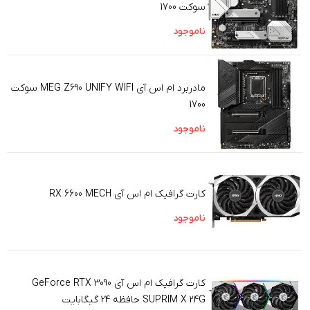
سوکت 1700
ناموجود
مادربرد ام اس آی MEG Z690 UNIFY WIFI سوکت
1700
ناموجود
کارت گرافیک ام اس آی RX 6600 MECH
ناموجود
کارت گرافیک ام اس آی GeForce RTX 3090
SUPRIM X 24G حافظه 24 گیگابایت