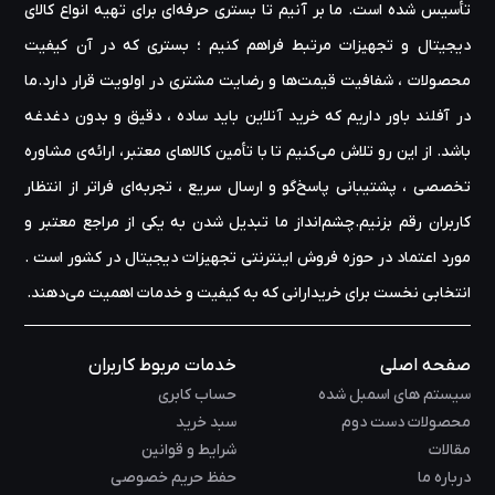
قدرتمند ترین و پیشرفته ترین لپ تاپ ها و دسکتاپ های بازی در
تأسیس شده است. ما بر آنیم تا بستری حرفه‌ای برای تهیه‌ انواع کالای
بازار شده است.MSI علاوه بر تمرکز بر تحقیق و توسعه، به ارائه
دیجیتال و تجهیزات مرتبط فراهم کنیم ؛ بستری که در آن کیفیت
خدمات عالی به مشتریان نیز متعهد است. این شرکت برای
محصولات ، شفافیت قیمت‌ها و رضایت مشتری در اولویت قرار دارد.ما
محصولات خود گارانتی ارائه می دهد و تیمی از متخصصان
در آفلند باور داریم که خرید آنلاین باید ساده ، دقیق و بدون دغدغه
پشتیبانی مشتری دارد که برای پاسخ به سوالات و ارائه کمک های
باشد. از این رو تلاش می‌کنیم تا با تأمین کالاهای معتبر، ارائه‌ی مشاوره‌
فنی در دسترس هستند.لپ تاپ ها و دسکتاپ های بازی MSI از
تخصصی ، پشتیبانی پاسخ‌گو و ارسال سریع ، تجربه‌ای فراتر از انتظار
محبوب ترین ها در این صنعت هستند. لپ‌ تاپ‌ های گیمینگ این
کاربران رقم بزنیم.چشم‌انداز ما تبدیل شدن به یکی از مراجع معتبر و
شرکت به دلیل اجزای با کارایی بالا، طراحی شیک و رابط کاربر پسند
مورد اعتماد در حوزه‌ فروش اینترنتی تجهیزات دیجیتال در کشور است .
شناخته می‌ شوند ، در حالی که کامپیوتر های گیمینگ آن به دلیل
انتخابی نخست برای خریدارانی که به کیفیت و خدمات اهمیت می‌دهند.
گزینه‌ های سفارشی‌ سازی و عملکرد قدرتمندشان مورد تحسین
قرار می‌گیرند.کارت های گرافیک ام اس آی در بین گیمرها نیز
صفحه اصلی
خدمات مربوط کاربران
محبوب هستند و به دلیل قطعات باکیفیت و عملکرد قابل اعتماد
سیستم های اسمبل شده
حساب کابری
محصولات دست دوم
سبد خرید
خود شناخته می شوند. این شرکت طیف گسترده‌ ای از کارت‌ های
مقالات
شرایط و قوانین
گرافیکی ، از مدلهای سطح پایه گرفته تا کارت‌ های بازی پیشرفته را
درباره ما
حفظ حریم خصوصی