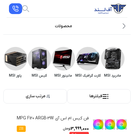
محصولات
مادربرد MSI
کارت گرافیک MSI
مانیتور MSI
کیس MSI
پاور MSI
فیلترها
مرتب سازی
فن کیس ام اس آی MPG F120 ARGB-3W
%
11
3,999,000
تومان