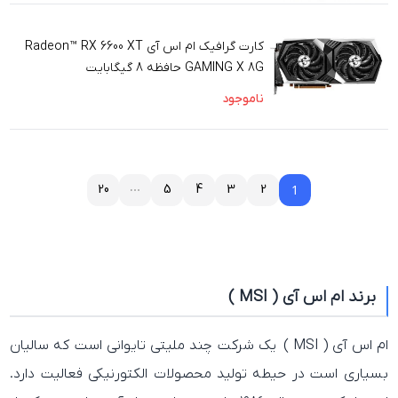
کارت گرافیک ام اس آی Radeon™ RX 6600 XT
GAMING X 8G حافظه 8 گیگابایت
ناموجود
20
5
4
3
2
1
1
برند ام اس آی ( MSI )
ام اس آی ( MSI ) یک شرکت چند ملیتی تایوانی است که سالیان
بسیاری است در حیطه تولید محصولات الکتورنیکی فعالیت دارد.