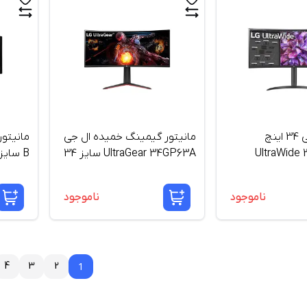
مانیتور ال جی 34 اینچ
مانیتور گیمینگ خمیده ال جی
UltraWide
UltraGear 34GP63A سایز 34
B سایز 34 اینچ
اینچ
ناموجود
ناموجود
4
3
2
1
1