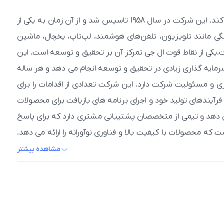
شرکت ال‌جی یک شرکت چندملیتی کره جنوبی است که در صنایع مختلفی از جمله الکترونیک، لوازم خانگی و مواد شیمیایی فعالیت می‌کند. این شرکت در سال 1958 تاسیس شد و از آن زمان به یکی از
نگی مانند تلویزیون، تلفن‌های هوشمند، لپ‌تاپ، یخچال، ماشین
یکی از نقاط قوت ال جی تمرکز آن بر تحقیق و توسعه است. این
مایه گذاری زیادی در تحقیق و توسعه انجام می دهد و هر ساله
ش رقابتی و نوآورانه باقی می مانند.LG همچنین تاکید زیادی بر پایداری و مسئولیت شرکت دارد. این شرکت تعدادی از اقدامات را برای
آیندهای تولید خود و اجرای برنامه های بازیافت برای محصولات
 می دهد و تیمی از متخصصان پشتیبانی مشتری دارد که برای پاسخ
و خانگی معتبر و قابل اعتماد است که محصولات با کیفیت بالا و فناوری نوآورانه را ارائه می دهد.
 و مشاغل در سراسر جهان تبدیل کرده است.ال جی همچنین سهم
مشاهده بیشتر
اشته است. به عنوان مثال، این شرکت یکی از اولین شرکت هایی بود که فناوری OLED را برای تلویزیون ها و تلفن های هوشمند خود معرفی کرد، که انقلابی در نحوه
مشاهده و تعامل ما با دستگاه هایمان ایجاد کرده است. تلویزیون های OLED ال جی به دلیل کیفیت بالای تصویر و دقت رنگ معروف هستند، در حالی که گوشی های هوشمند OLED آن به دلیل
 نمایشگرهای علامت دیجیتال، پنل های خورشیدی و باتری ها را
نیز تولید می کند. محصولات تجاری این شرکت در صنایع مختلف از جمله خرده فروشی، مهمان نوازی و انرژی استفاده می شود.تعهد LG به پایداری و مسئولیت‌پذیری سازمانی باعث شده تا سازمان‌های