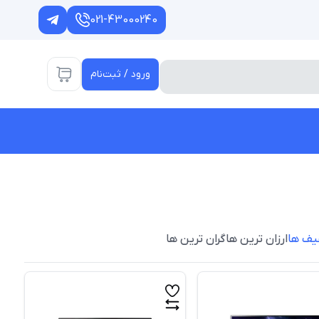
021-43000240
ورود / ثبت‌نام
یف ها
ارزان ترین ها
گران ترین ها