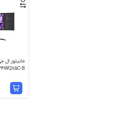
 34WQ75C-B