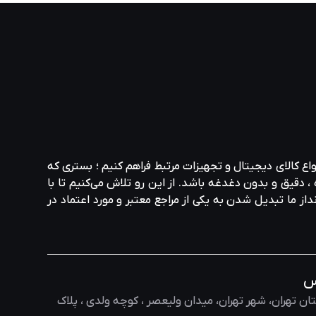
سد که شیوه‌های قوی زیست‌محیطی، اجتماعی و حاکمیتی را نشان
می‌دهند.از نظر عملکرد مالی، ال‌جی عملکرد قوی در صنعت الکترونیک داشته است. این شرکت درآمدی معادل 63.3 میلیارد دلار در سال 2020 گزارش کرده است و بیش از 72000 نفر در سراسر جهان
 محصولات جدید برای پاسخگویی به نیازهای در حال رشد مصرف‌کنندگان و کسب‌وکارها ادامه داده
لیت شرکتی، و همچنین تعهد آن به خدمات مشتری، آن را به یک انتخاب
واع کالای دیجیتال و تجهیزات مرتبط فراهم کنیم ؛ بستری که
، دقیق و بدون دغدغه باشد. از این رو تلاش می‌کنیم تا با
نداز ما تبدیل شدن به یکی از مراجع معتبر و مورد اعتماد در
س
ان تهران، شهر تهران، میدان ولیعصر ، کوچه ولدی ، پلاک