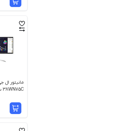
38WN75C سایز 38 اینچ