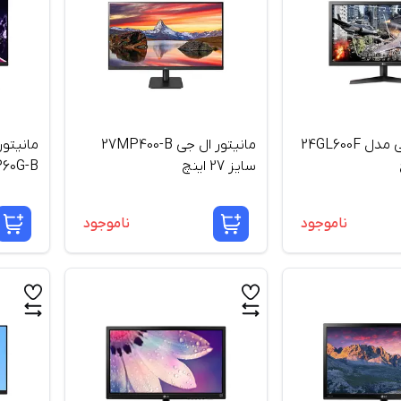
مانیتور ال جی مدل 24GL600F
مانیتور ال جی 27MP400-B
سایز 27 اینچ
P60G-B
ناموجود
ناموجود