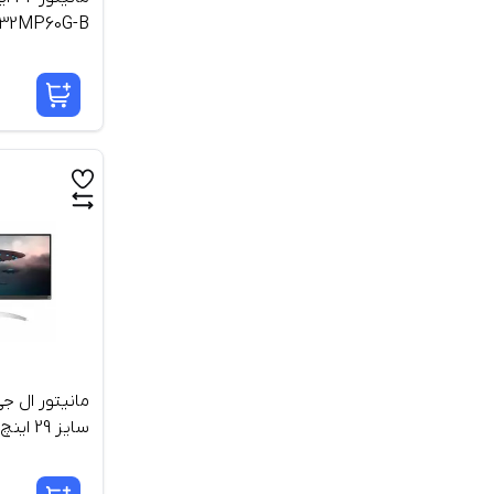
32MP60G-B
سایز 29 اینچ