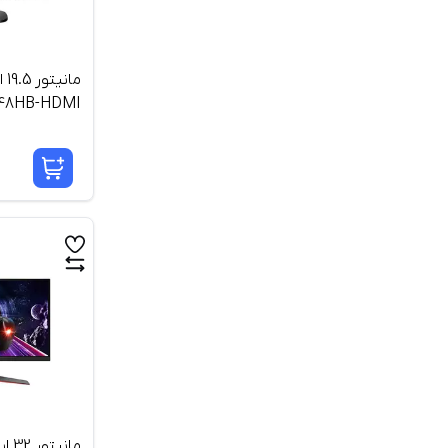
مان
P48HB-HDMI
مانی