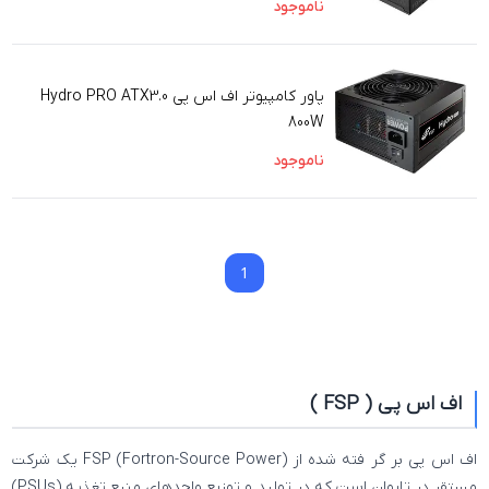
ناموجود
پاور کامپیوتر اف اس پی Hydro PRO ATX3.0
800W
ناموجود
1
1
اف اس پی ( FSP )
اف اس پی بر گر فته شده از FSP (Fortron-Source Power) یک شرکت
مستقر در تایوان است که در تولید و توزیع واحدهای منبع تغذیه (PSUs)