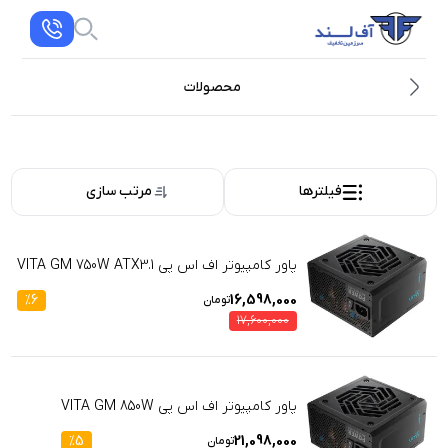
محصولات
فیلترها
مرتب سازی
پاور کامپیوتر اف اس پی VITA GM 750W ATX3.1
%
6
16,598,000
تومان
17,600,000
پاور کامپیوتر اف اس پی VITA GM 850W
%
5
21,098,000
تومان