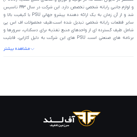
و لوازم جانبی رایانه شخصی تخصص دارد. این شرکت در سال 1993 تاسیس
شد و از آن زمان به یک ارائه دهنده پیشرو جهانی PSU با کیفیت بالا و
سایر قطعات رایانه شخصی تبدیل شده است.طیف محصولات اف اس پی
شامل طیف گسترده ای از واحدهای منبع تغذیه برای دسکتاپ، سرورها و
برنامه های صنعتی است. PSU های این شرکت به دلیل کارایی، قابلیت
اطمینان و ویژگی های ایمنی بالا شناخته شده اند که باعث محبوبیت آنها
مشاهده بیشتر
در بین مصرف کنندگان و مشاغل می شود.PSU های FSP نیز برای
پاسخگویی به انواع نیازهای خاص و موارد استفاده طراحی شده اند. به
عنوان مثال، این شرکت PSU هایی را با وات، فاکتورهای فرم و طراحی های
مدولار متفاوت برای سازگاری با ساخت و پیکربندی رایانه های مختلف ارائه
می دهد.اف اس پی علاوه بر PSU های خود، طیف وسیعی از لوازم جانبی
رایانه شخصی از جمله فن های خنک کننده، کیس ها و کابل ها را نیز ارائه
می دهد. لوازم جانبی این شرکت به گونه ای طراحی شده اند که با PSU و
سایر اجزای آن به طور یکپارچه کار کنند تا از عملکرد و قابلیت اطمینان
بهینه اطمینان حاصل شود.FSP تعهد قوی به پایداری و مسئولیت زیست
محیطی دارد. PSU های این شرکت دارای گواهی انرژی ستاره هستند و با
استانداردهای ایمنی بین المللی مختلف از جمله RoHS، WEEE و REACH