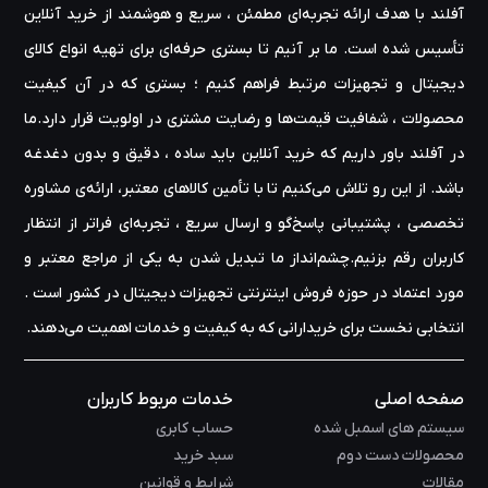
مطابقت دارند. اف اس پی همچنین از فرآیندهای تولید و مواد سازگار با
آفلند با هدف ارائه‌ تجربه‌ای مطمئن ، سریع و هوشمند از خرید آنلاین
محیط زیست برای کاهش اثرات زیست محیطی خود استفاده می کند.به
تأسیس شده است. ما بر آنیم تا بستری حرفه‌ای برای تهیه‌ انواع کالای
طور کلی، FSP ارائه دهنده معتبر و قابل اعتماد واحدهای منبع تغذیه با
کیفیت بالا و سایر قطعات رایانه شخصی است. تعهد آن به پایداری و
دیجیتال و تجهیزات مرتبط فراهم کنیم ؛ بستری که در آن کیفیت
مسئولیت زیست محیطی آن را به یک انتخاب محبوب در بین مصرف
محصولات ، شفافیت قیمت‌ها و رضایت مشتری در اولویت قرار دارد.ما
کنندگان و مشاغل تبدیل می کند.
در آفلند باور داریم که خرید آنلاین باید ساده ، دقیق و بدون دغدغه
باشد. از این رو تلاش می‌کنیم تا با تأمین کالاهای معتبر، ارائه‌ی مشاوره‌
تخصصی ، پشتیبانی پاسخ‌گو و ارسال سریع ، تجربه‌ای فراتر از انتظار
کاربران رقم بزنیم.چشم‌انداز ما تبدیل شدن به یکی از مراجع معتبر و
مورد اعتماد در حوزه‌ فروش اینترنتی تجهیزات دیجیتال در کشور است .
انتخابی نخست برای خریدارانی که به کیفیت و خدمات اهمیت می‌دهند.
صفحه اصلی
خدمات مربوط کاربران
سیستم های اسمبل شده
حساب کابری
محصولات دست دوم
سبد خرید
مقالات
شرایط و قوانین