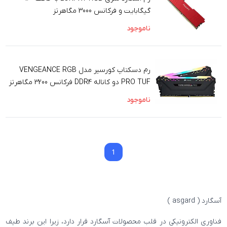
گیگابایت و فرکانس 3000 مگاهرتز
ناموجود
رم دسکتاپ کورسیر مدل VENGEANCE RGB
PRO TUF دو کاناله DDR4 فرکانس 3200 مگاهرتز
حافظه 16 گیگابایت
ناموجود
1
1
آسگارد ( asgard )
فناوری الکترونیکی در قلب محصولات آسگارد قرار دارد، زیرا این برند طیف