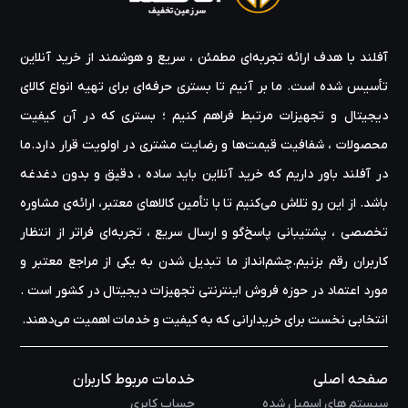
خود ارائه دهد. این کمپانی به دنبال تحقق اهداف خود با تمام قوا پیش می
رود و انصافا تا اینجای کار خوب پیش رفته است. شرکت Electronic
آفلند با هدف ارائه‌ تجربه‌ای مطمئن ، سریع و هوشمند از خرید آنلاین
Technology asgard از یک تیم تحقیق و توسعه پیشرو در صنعت بهره
می برد که تولید را از طریق خطوط تولید خودکار پرسرعت پیش می برند و
تأسیس شده است. ما بر آنیم تا بستری حرفه‌ای برای تهیه‌ انواع کالای
تقاضای جهانی را برای ماژول های حافظه به خوبی پاسخ می دهند. این
دیجیتال و تجهیزات مرتبط فراهم کنیم ؛ بستری که در آن کیفیت
کمپانی رمز موفقیت خود را در بهره گیری از فناوری روز دنیا می داند و می
محصولات ، شفافیت قیمت‌ها و رضایت مشتری در اولویت قرار دارد.ما
گوید: ما مطابق با آخرین استاندارد های روز دنیا پیش می رویم و سعی می
کنیم مموری های را تولید کنیم که از بالاترین سطح کیفیت برخوردار
در آفلند باور داریم که خرید آنلاین باید ساده ، دقیق و بدون دغدغه
هستند. گروه فناوری آسگارد طیف کاملی از ماژول های حافظه، درایو
باشد. از این رو تلاش می‌کنیم تا با تأمین کالاهای معتبر، ارائه‌ی مشاوره‌
حالت جامد
SSD
، ماژول های حافظه رم، درایوهای USB و حافظه دیجیتال
تخصصی ، پشتیبانی پاسخ‌گو و ارسال سریع ، تجربه‌ای فراتر از انتظار
را در سطح جهانی عرضه می کند. دفاتر نمایندگی آسگارد در اکثر کشورهای
کاربران رقم بزنیم.چشم‌انداز ما تبدیل شدن به یکی از مراجع معتبر و
جهانی دایر است و تعداد زیادی کارمند دارد. در مقایسه با سایر برندهای
پرفروش جهانی، آسگارد جایگاه ویژه ای را به خود اختصاص داده و محکم و
مورد اعتماد در حوزه‌ فروش اینترنتی تجهیزات دیجیتال در کشور است .
پر قدرت به سمت جلو می تازد. دور از انتظار نیست اگه بزودی آسگارد یک
انتخابی نخست برای خریدارانی که به کیفیت و خدمات اهمیت می‌دهند.
تاز عرصه تولید ماژول های حافظه خارق العاده باشد.
صفحه اصلی
خدمات مربوط کاربران
سیستم های اسمبل شده
حساب کابری