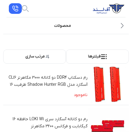
محصولات
فیلترها
مرتب سازی
رم دسکتاپ DDR4 دو کاناله 3000 مگاهرتز CL16
آسگارد مدل Shadow Hunter RGB ظرفیت 16
گیگابایت
ناموجود
رم دو کاناله آسگارد سری LOKI W1 حافظه 16
گیگابایت و فرکانس 3200 مگاهرتز