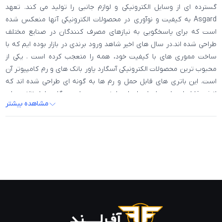
گسترده ای از وسایل الکترونیکی و لوازم جانبی را تولید می کند. تعهد
Asgard به کیفیت و نوآوری در محصولات الکترونیکی آنها منعکس شده
است که برای پاسخگویی به نیازهای مصرف کنندگان در صنایع مختلف
طراحی شده اند.در سال های اخیر شاهد ورود برندی در بازار بوده ایم که با
ساخت مموری های با کیفیت خود، همه را متعجب کرده است . یکی از
محبوب ترین محصولات الکترونیکی آسگارد پاور بانک های و رم کامپیوتر آن
است. این باتری های قابل حمل و رم ها به گونه ای طراحی شده اند که
انرژی قابل اعتماد و بادوام را برای طیف وسیعی از دستگاه ها، از تلفن های
مشاهده بیشتر
هوشمند گرفته تا لپ تاپ ها، فراهم کنند. پاوربانک های Asgard در اندازه
ها و ظرفیت های متفاوتی عرضه می شوند، بنابراین کاربران می توانند
متناسب با نیاز خود، یکی را انتخاب کنند. آنها مجهز به باتری های لیتیوم
یون با کیفیت بالا هستند که به دلیل کارایی و دوام خود شناخته شده اند..
حافظه آسگارد از حافظه بهینه شده با درجه بالا تشکیل شده و امکان
ذخیره سازی برنامه های سنگین و پر حجم را فراهم آورده است. آسگارد که
با دستگاه های ذخیره سازی پیشگامانه خود صنعت را متحول کرده است،
به ویژه برای گیمرها و حرفه ای های صنعت ساخته شده است تا سطح
بالایی از سرعت و کارایی را تجربه کنند. آسگارد تلاش می کند تا کیفیت
بالای ماژول های حافظه را در هر صنعتی قابل تصور برای مشتریان جهانی